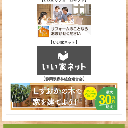
LIXILリフォームネット
【
】
いい家ネット
【
】
静岡県森林組合連合会