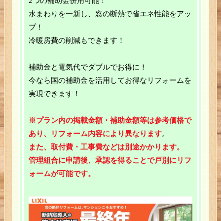
2つの補助金併用可能！
水まわりを一新し、窓の断熱で省エネ性能をアッ
お客様の声
プ！
冷暖房費の削減もできます！
駿府元気隊
補助金と電気代でダブルでお得に！
会社概要
今なら国の補助金を活用してお得なリフォームを
お客様の声
実現できます！
ホーム
※プラン内の掲載金額・補助金額等
は参考価格で
あり、リフォーム内容により異なります
。
会社概要
また、取付費・工事費などは別途かかります。
管理組合に申請後、承認を得ることで戸別にリフ
サイトマップ
ォームが可能です。