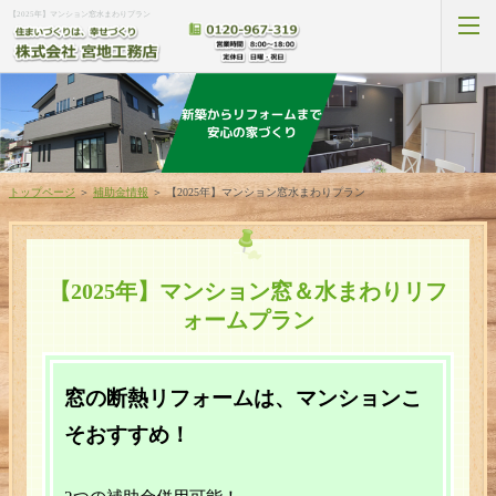
【2025年】マンション窓水まわりプラン
新築プラン
トップページ
＞
補助金情報
＞
【2025年】マンション窓水まわりプラン
家づくりの流れ
見学会・イベント
【2025年】マンション窓＆水まわりリフ
ォームプラン
リフォームプラン
補助金プラン
窓の断熱リフォームは、マンションこ
そおすすめ！
新築施工事例
リフォーム施工事例