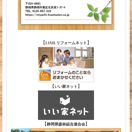
【
】
LIXILリフォームネット
【
】
いい家ネット
【
】
静岡県森林組合連合会