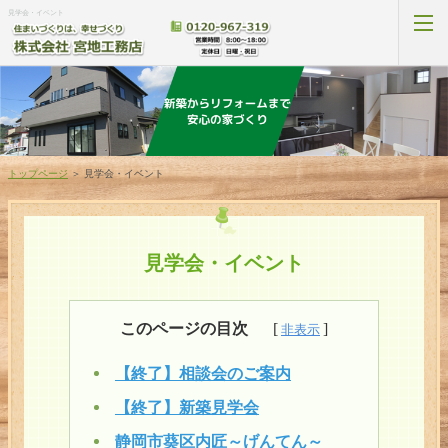
見学会・イベント
新築プラン
トップページ
＞
見学会・イベント
家づくりの流れ
見学会・イベント
見学会・イベント
リフォームプラン
このページの目次
補助金プラン
【終了】相談会のご案内
新築施工事例
【終了】新築見学会
静岡市葵区内匠～げんてん～
リフォーム施工事例