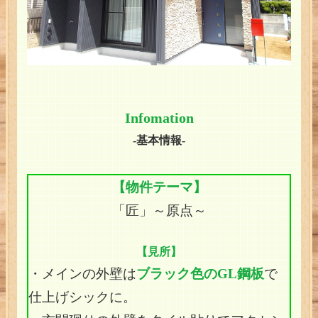
Infomation
-基本情報-
【物件テーマ】
「匠」～原点～
【見所】
・メインの外壁は
ブラック色のGL鋼板
で
仕上げシックに。