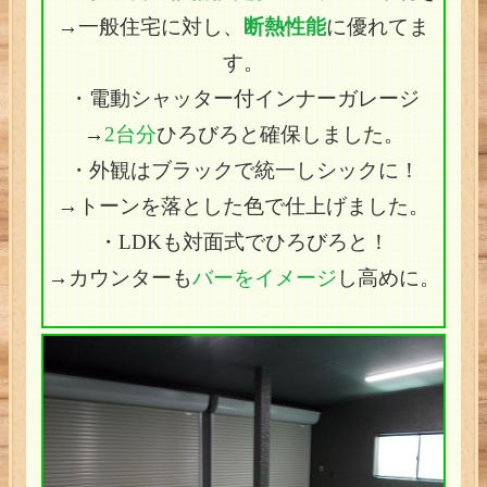
→一般住宅に対し、
断熱性能
に優れてま
す。
・電動シャッター付インナーガレージ
→
2台分
ひろびろと確保しました。
・外観はブラックで統一しシックに！
→トーンを落とした色で仕上げました。
・LDKも対面式でひろびろと！
→カウンターも
バーをイメージ
し高めに。