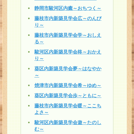
静岡市駿河区内癒～おちつく～
お客様の声
藤枝市内新築見学会広～のんび
り～
駿府元気隊
藤枝市内新築見学会学～おしえ
る～
会社概要
駿河区内新築見学会柊～おかえ
お客様の声
り～
葵区内新築見学会夢～はなやか
ホーム
～
焼津市内新築見学会希～ゆめ～
会社概要
葵区内新築見学会歩～ともに～
サイトマップ
藤枝市内新築見学会暖～ここち
よさ～
駿河区内新築見学会遊～たのし
む～