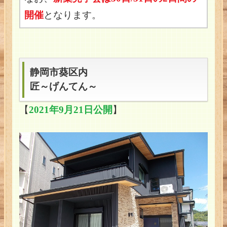
開催
となります。
静岡市葵区内
匠～げんてん～
【
2021年9月21日公開
】