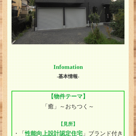
Infomation
-基本情報-
【物件テーマ】
「癒」～おちつく～
【見所】
・「
性能向上設計認定住宅
」ブランド付き