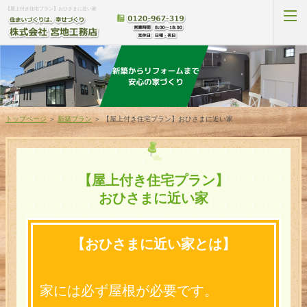
【屋上付き住宅プラン】おひさまに近い家
新築プラン
トップページ
＞
新築プラン
＞
【屋上付き住宅プラン】おひさまに近い家
リフォームプラン
補助金プラン
【屋上付き住宅プラン】
おひさまに近い家
新築施工事例
リフォーム施工事例
【おひさまに近い家とは】
お客様の声
家には必ず屋根が必要です。
駿府元気隊