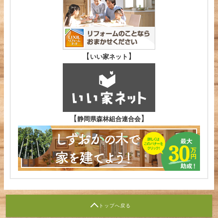
【
】
いい家ネット
【
】
静岡県森林組合連合会
トップへ戻る