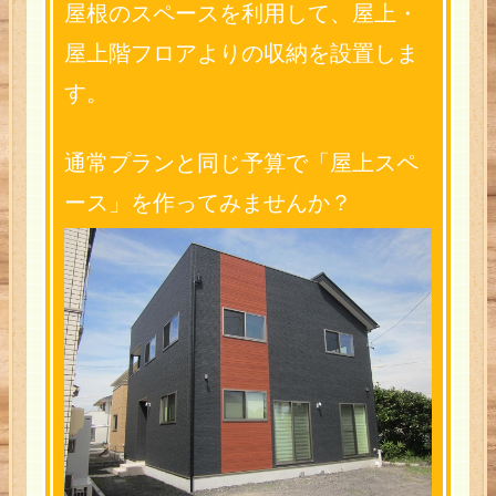
屋根のスペースを利用して、屋上・
会社概要
屋上階フロアよりの収納を設置しま
す。
お客様の声
家づくりの流れ
通常プランと同じ予算で「屋上スペ
ース」を作ってみませんか？
見学会・イベント
マル得情報
ホーム
会社概要
サイトマップ