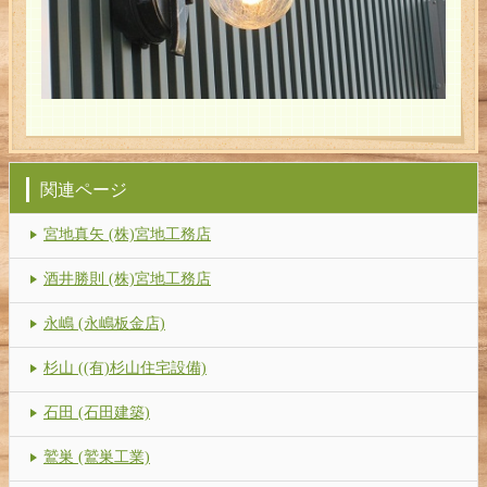
関連ページ
宮地真矢 (株)宮地工務店
酒井勝則 (株)宮地工務店
永嶋 (永嶋板金店)
杉山 ((有)杉山住宅設備)
石田 (石田建築)
鷲巣 (鷲巣工業)