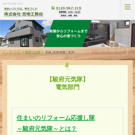
黒柳 (黒柳電機工業所)
新築プラン
トップページ
＞
駿府元気隊
＞
黒柳 (黒柳電機工業所)
リフォームプラン
補助金プラン
【駿府元気隊】
電気部門
新築施工事例
リフォーム施工事例
住まいのリフォーム応援し隊
お客様の声
～駿府元気隊～とは？
駿府元気隊