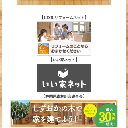
【
】
LIXILリフォームネット
【
】
いい家ネット
【
】
静岡県森林組合連合会