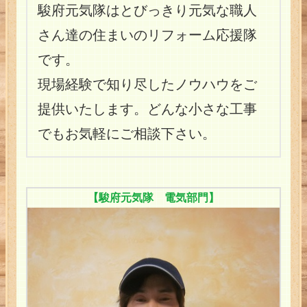
駿府元気隊はとびっきり元気な職人
会社概要
さん達の住まいのリフォーム応援隊
です。
お客様の声
現場経験で知り尽したノウハウをご
家づくりの流れ
提供いたします。どんな小さな工事
見学会・イベント
でもお気軽にご相談下さい。
マル得情報
ホーム
【駿府元気隊 電気部門】
会社概要
サイトマップ