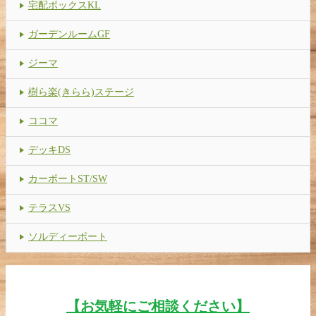
宅配ボックスKL
ガーデンルームGF
ジーマ
樹ら楽(きらら)ステージ
ココマ
デッキDS
カーポートST/SW
テラスVS
ソルディーポート
【お気軽にご相談ください】