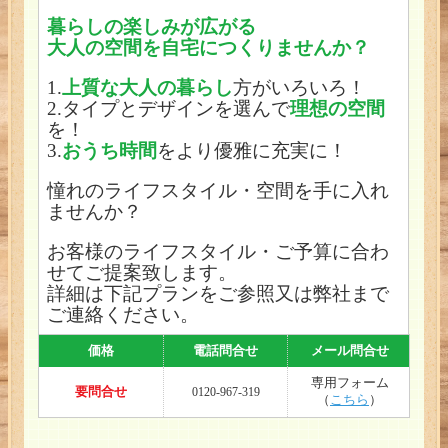
暮らしの楽しみが広がる
大人の空間を自宅につくりませんか？
1.
上質な大人の暮らし
方がいろいろ！
2.タイプとデザインを選んで
理想の空間
を！
3.
おうち時間
をより優雅に充実に！
憧れのライフスタイル・空間を手に入れ
ませんか？
お客様のライフスタイル・ご予算に合わ
せてご提案致します。
詳細は下記プランをご参照又は弊社まで
ご連絡ください。
価格
電話問合せ
メール問合せ
専用フォーム
要問合せ
0120-967-319
（
こちら
）