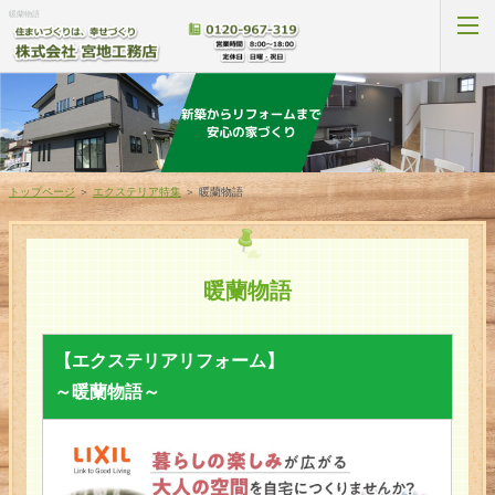
暖蘭物語
新築プラン
トップページ
＞
エクステリア特集
＞
暖蘭物語
リフォームプラン
補助金プラン
暖蘭物語
新築施工事例
【エクステリアリフォーム】
リフォーム施工事例
～暖蘭物語～
お客様の声
駿府元気隊